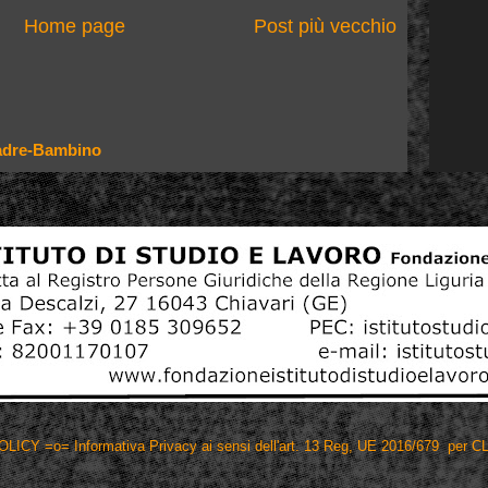
Home page
Post più vecchio
Madre-Bambino
POLICY
=o= Informativa Privacy ai sensi dell'art. 13 Reg, UE 2016/679 pe