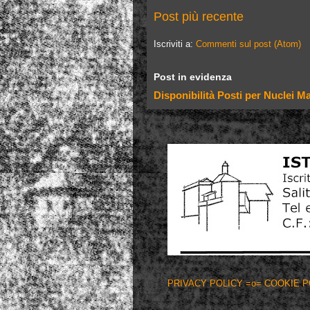
Post più recente
Iscriviti a:
Commenti sul post (Atom)
Post in evidenza
Disponibilità Posti per Nuclei 
PRIVACY POLICY
=o= COOKIE 