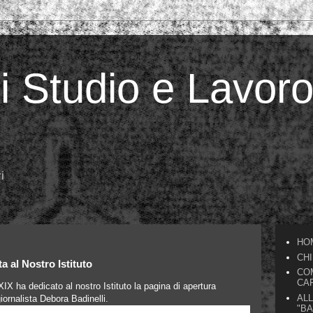
di Studio e Lavor
i
HO
CH
a al Nostro Istituto
COM
CAR
 XIX ha dedicato al nostro Istituto la pagina di apertura
AL
giornalista Debora Badinelli.
"BA