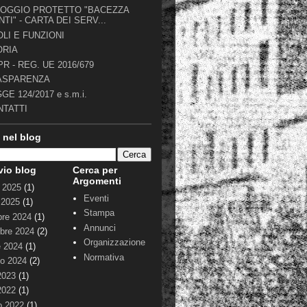
LOGGIO PROTETTO "BACEZZA
TI" - CARTA DEI SERV...
LI E FUNZIONI
ORIA
R - REG. UE 2016/679
ASPARENZA
GE 124/2017 e s.m.i.
NTATTI
 nel blog
vio blog
Cerca per
Argomenti
 2025
(1)
Eventi
 2025
(1)
Stampa
bre 2024
(1)
Annunci
bre 2024
(2)
Organizzazione
e 2024
(1)
Normativa
io 2024
(2)
 2023
(1)
 2022
(1)
o 2022
(1)