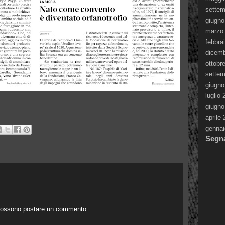
settem
giugno
marzo
febbra
dicem
ottobr
settem
giugno
luglio
giugno
aprile
gennai
Segna
 possono postare un commento.