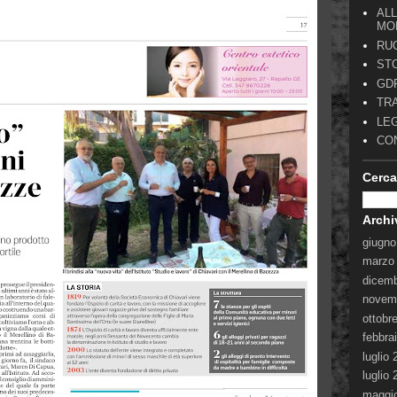
AL
MON
RUO
ST
GDP
TR
LEG
CO
Cerca
Archi
giugno
marzo
dicem
novem
ottobr
febbra
luglio
luglio
maggi